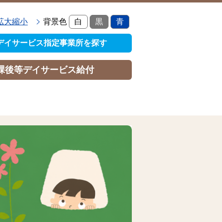
拡大縮小
背景色
白
黒
青
デイサービス指定事業所を探す
課後等デイサービス給付