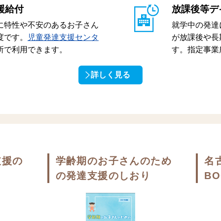
援給付
放課後等デ
に特性や不安のあるお子さん
就学中の発達
度です。
児童発達支援センタ
が放課後や長
所で利用できます。
す。指定事業
詳しく見る
支援の
学齢期のお子さんのため
名
の発達支援のしおり
BO