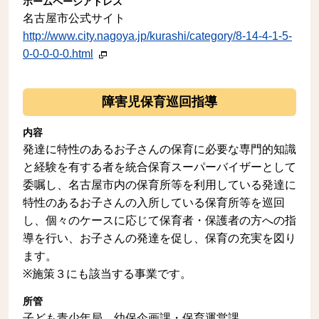
ホームページアドレス
名古屋市公式サイト
http://www.city.nagoya.jp/kurashi/category/8-14-4-1-5-
0-0-0-0-0.html
障害児保育巡回指導
内容
発達に特性のあるお子さんの保育に必要な専門的知識
と経験を有する者を統合保育スーパーバイザーとして
委嘱し、名古屋市内の保育所等を利用している発達に
特性のあるお子さんの入所している保育所等を巡回
し、個々のケースに応じて保育者・保護者の方への指
導を行い、お子さんの発達を促し、保育の充実を図り
ます。
※施策３にも該当する事業です。
所管
子ども青少年局 幼保企画課・保育運営課