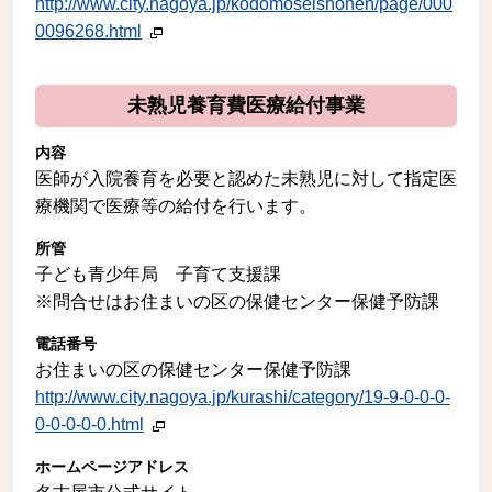
http://www.city.nagoya.jp/kodomoseishonen/page/000
0096268.html
未熟児養育費医療給付事業
内容
医師が入院養育を必要と認めた未熟児に対して指定医
療機関で医療等の給付を行います。
所管
子ども青少年局 子育て支援課
※問合せはお住まいの区の保健センター保健予防課
電話番号
お住まいの区の保健センター保健予防課
http://www.city.nagoya.jp/kurashi/category/19-9-0-0-0-
0-0-0-0-0.html
ホームページアドレス