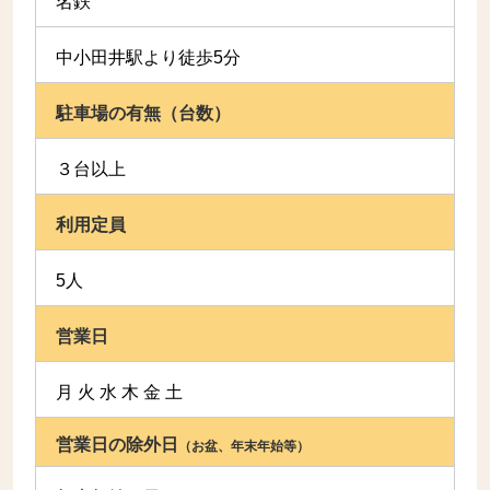
名鉄
中小田井駅より徒歩5分
駐車場の有無（台数）
３台以上
利用定員
5人
営業日
月 火 水 木 金 土
営業日の除外日
（お盆、年末年始等）